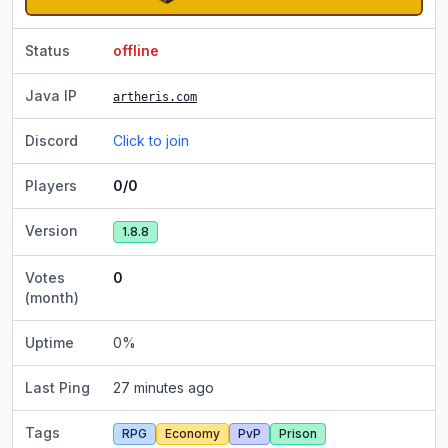
Status
offline
Java IP
artheris.com
Discord
Click to join
Players
0/0
Version
1.8.8
Votes
0
(month)
Uptime
0
%
Last Ping
27 minutes ago
Tags
RPG
Economy
PvP
Prison