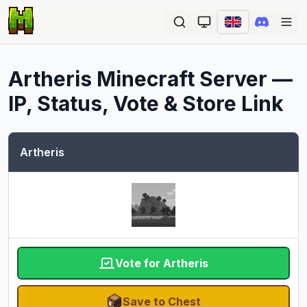
Ope
Artheris
Minecraft Server —
IP, Status, Vote & Store Link
Artheris
Vote for Artheris
Save to Chest