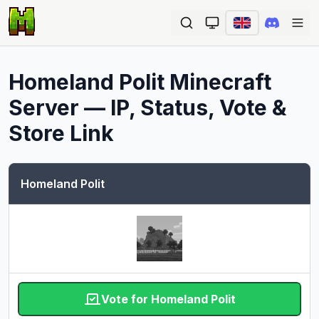
Ope
Homeland Polit
Minecraft
Server — IP, Status, Vote &
Store Link
Homeland Polit
Vote for Homeland Polit