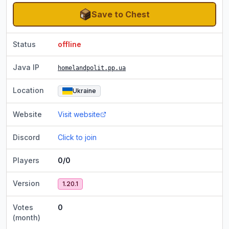
Save to Chest
Status
offline
Java IP
homelandpolit.pp.ua
Location
Ukraine
Website
Visit website
Discord
Click to join
Players
0/0
Version
1.20.1
Votes
0
(month)