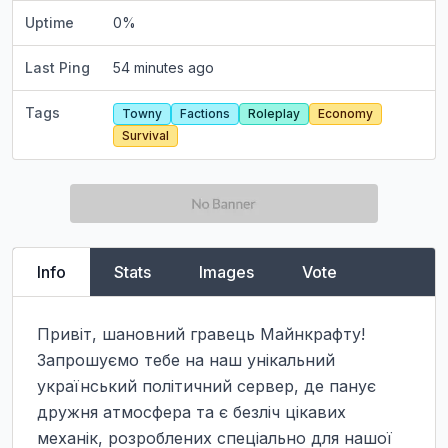
Uptime
0
%
Last Ping
54 minutes ago
Tags
Towny
Factions
Roleplay
Economy
Survival
Info
Stats
Images
Vote
Привіт, шановний гравець Майнкрафту!

Запрошуємо тебе на наш унікальний 
український політичний сервер, де панує 
дружня атмосфера та є безліч цікавих 
механік, розроблених спеціально для нашої 