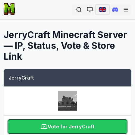
Ope
JerryCraft
Minecraft Server
— IP, Status, Vote & Store
Link
JerryCraft
Vote for JerryCraft