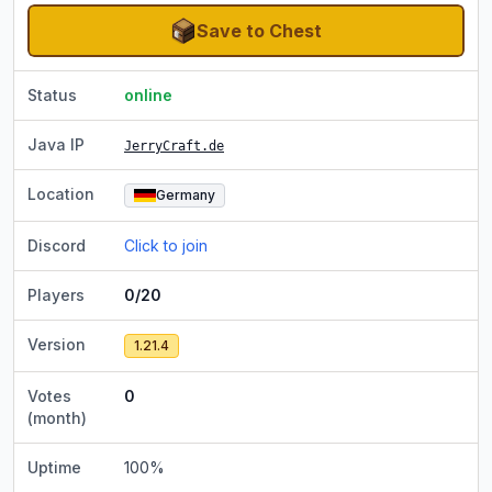
Save to Chest
Status
online
Java IP
JerryCraft.de
Location
Germany
Discord
Click to join
Players
0/20
Version
1.21.4
Votes
0
(month)
Uptime
100
%