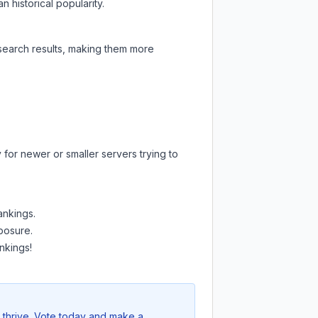
 historical popularity.
 search results, making them more
 for newer or smaller servers trying to
ankings.
xposure.
nkings!
 thrive. Vote today and make a