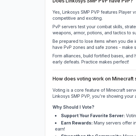
Does Linkosys SMP PVP have PvP?
Yes, Linkosys SMP PVP features Player v
competitive and exciting.
PvP servers test your combat skills, strat
weapons, armor, potions, and tactics to su
Be prepared to lose items when you die 
have PvP zones and safe zones - make s
Form alliances, build fortified bases, an
early defeats. Practice makes perfect!
How does voting work on Minecraft s
Voting is a core feature of Minecraft ser
Linkosys SMP PVP
, you're showing your a
Why Should I Vote?
Support Your Favorite Server:
Voti
Earn Rewards:
Many servers offer i
earn!