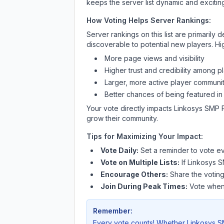
keeps the server list dynamic and exciting
How Voting Helps Server Rankings:
Server rankings on this list are primaril
discoverable to potential new players. Hi
More page views and visibility
Higher trust and credibility among p
Larger, more active player communit
Better chances of being featured in
Your vote directly impacts
Linkosys SMP 
grow their community.
Tips for Maximizing Your Impact:
Vote Daily:
Set a reminder to vote ev
Vote on Multiple Lists:
If
Linkosys 
Encourage Others:
Share the voting
Join During Peak Times:
Vote when 
Remember:
Every vote counts! Whether
Linkosys 