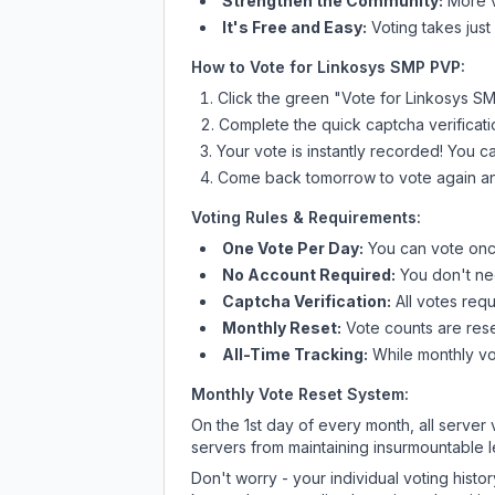
Strengthen the Community:
More vo
It's Free and Easy:
Voting takes just
How to Vote for
Linkosys SMP PVP
:
Click the green "Vote for
Linkosys S
Complete the quick captcha verificati
Your vote is instantly recorded! You 
Come back tomorrow to vote again an
Voting Rules & Requirements:
One Vote Per Day:
You can vote once
No Account Required:
You don't nee
Captcha Verification:
All votes requ
Monthly Reset:
Vote counts are reset
All-Time Tracking:
While monthly vot
Monthly Vote Reset System:
On the 1st day of every month, all server
servers from maintaining insurmountable 
Don't worry - your individual voting histo