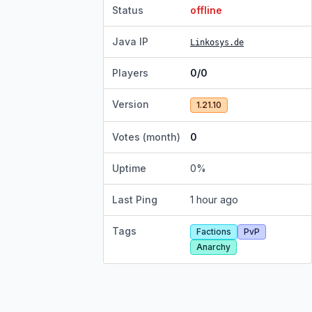
Status
offline
Java IP
Linkosys.de
Players
0/0
Version
1.21.10
Votes (month)
0
Uptime
0
%
Last Ping
1 hour ago
Tags
Factions
PvP
Anarchy