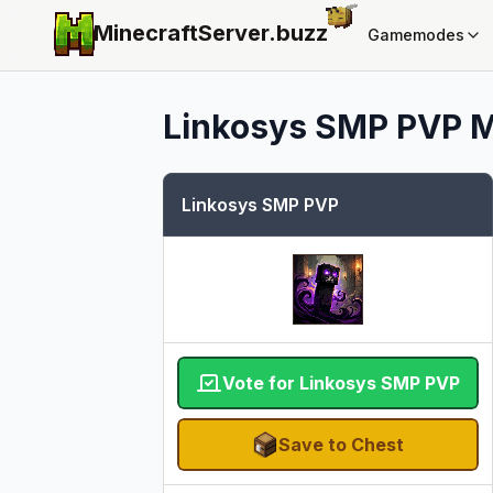
MinecraftServer.
buzz
Gamemodes
Linkosys SMP PVP
M
Linkosys SMP PVP
Vote for Linkosys SMP PVP
Save to Chest