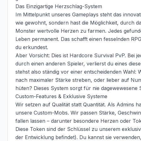
Das Einzigartige Herzschlag-System

Im Mittelpunkt unseres Gameplays steht das innovati
wie gewohnt, sondern hast die Möglichkeit, durch das
Monster wertvolle Herzen zu farmen. Jedes gefund
Leben permanent. Das schafft einen fesselnden RPG-A
du erkundest.

Aber Vorsicht: Dies ist Hardcore Survival PvP. Bei 
durch einen anderen Spieler, verlierst du eines di
stehst also ständig vor einer entscheidenden Wahl: W
nach maximaler Stärke streben, oder lieber auf Num
hüten? Dieses System sorgt für nie dagewewesene 
Custom-Features & Exklusive Systeme

Wir setzen auf Qualität statt Quantität. Als Admins ha
unsere Custom-Mobs. Wir passen Stärke, Geschwindig
fallen lassen – darunter besondere Herzen oder Tok
Diese Token sind der Schlüssel zu unserem exklusive
der Entwicklung befindet). Du kannst sie verwenden