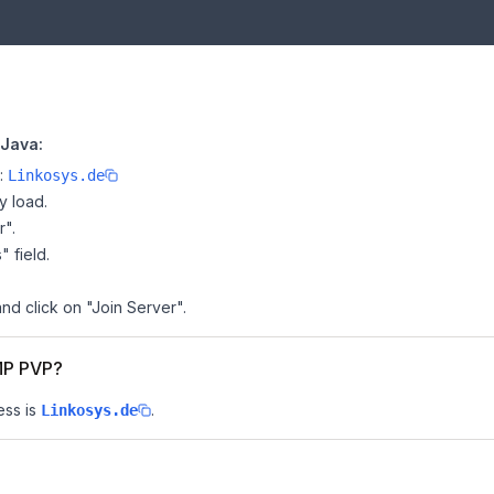
 Java:
e:
Linkosys.de
y load.
r".
" field.
nd click on "Join Server".
SMP PVP?
ess is
.
Linkosys.de