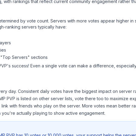
, with rankings that reflect current community engagement rather than
y determined by vote count. Servers with more votes appear higher in
gh-ranking servers typically have:
layers
ies
 "Top Servers" sections
PVP
's success! Even a single vote can make a difference, especially
ery day. Consistent daily votes have the biggest impact on server r
SMP PVP
is listed on other server lists, vote there too to maximize e
 link with friends who play on the server. More votes mean better ra
you're actually playing to show active engagement.
SMP PVP
has 10 votes or 10,000 votes, your support helps the server