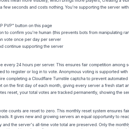
tes mean more visibility, which brings more players, creating a vib
 a few seconds and costs nothing. You're supporting the server wi
MP PVP
" button on this page
on to confirm you're human (this prevents bots from manipulating ra
can vote once per day per server
d continue supporting the server
 every 24 hours per server. This ensures fair competition among s
d to register or log in to vote. Anonymous voting is supported with 
ire completing a Cloudflare Turnstile captcha to prevent automated v
 on the first day of each month, giving every server a fresh start an
es reset, your total votes are tracked permanently, showing the ser
 vote counts are reset to zero. This monthly reset system ensures fa
leads. It gives new and growing servers an equal opportunity to rea
ry and the server's all-time vote total are preserved. Only the monthl