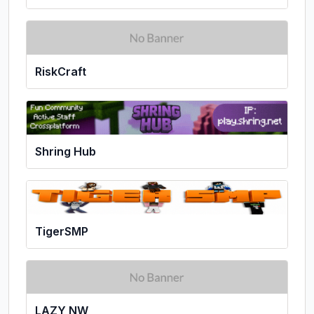
RiskCraft
Shring Hub
TigerSMP
LAZY NW