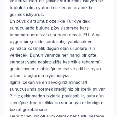
kaliteli ve ciddi bir şekilde sürdürmek isteyen bir 
topluluk olma yolunda sizleri de aramızda 
görmek istiyoruz.

En büyük arzumuz özellikle Türkiye'deki 
sunucularda buluna p2w sistemine karşı 
tamamen ücretsiz bir sunucu olmak. EULA'ya 
uygun bir şekilde içerik satışı yapılacak ve 
yalnızca kozmetik değeri olan ürünlere izin 
verilecek. Bunun yanında her hangi bir çifte 
standart yada adaletsizliğe kesinlikle tahammül 
göstermeden olabildiğince eşit ve adil bir oyun 
ortamı oluşturma niyetindeyiz.

İlginizi çeken ve en sevdiğiniz minecraft 
sunucusunda görmek istediğiniz bir içerik mi var 
? Hiç çekinmeden bizlerle paylaşabilir, aynı gün 
istediğiniz tüm özelliklerin sunucuya eklendiğini 
bizzat görebilirsiniz.

Henüz yeni bir oluşum olarak her türlü desteğe 