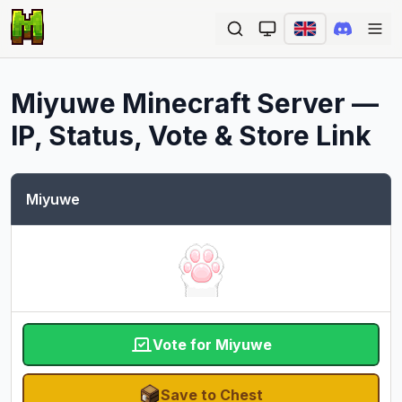
Ope
Miyuwe
Minecraft Server —
IP, Status, Vote & Store Link
Miyuwe
Vote for Miyuwe
Save to Chest