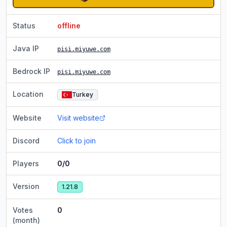
Status
offline
Java IP
pisi.miyuwe.com
Bedrock IP
pisi.miyuwe.com
Location
Turkey
Website
Visit website
Discord
Click to join
Players
0/0
Version
1.21.8
Votes
0
(month)