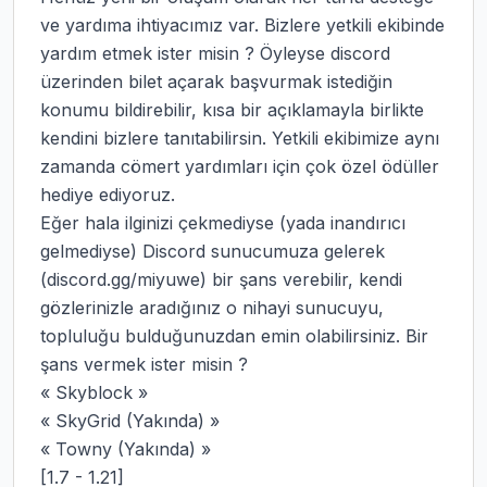
ve yardıma ihtiyacımız var. Bizlere yetkili ekibinde 
yardım etmek ister misin ? Öyleyse discord 
üzerinden bilet açarak başvurmak istediğin 
konumu bildirebilir, kısa bir açıklamayla birlikte 
kendini bizlere tanıtabilirsin. Yetkili ekibimize aynı 
zamanda cömert yardımları için çok özel ödüller 
hediye ediyoruz.

Eğer hala ilginizi çekmediyse (yada inandırıcı 
gelmediyse) Discord sunucumuza gelerek 
(discord.gg/miyuwe) bir şans verebilir, kendi 
gözlerinizle aradığınız o nihayi sunucuyu, 
topluluğu bulduğunuzdan emin olabilirsiniz. Bir 
şans vermek ister misin ?

« Skyblock »

« SkyGrid (Yakında) »

« Towny (Yakında) »

[1.7 - 1.21]