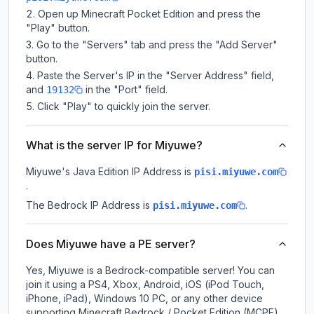
Open up Minecraft Pocket Edition and press the
"Play" button.
Go to the "Servers" tab and press the "Add Server"
button.
Paste the Server's IP in the "Server Address" field,
and
in the "Port" field.
19132
Click "Play" to quickly join the server.
What is the server IP for Miyuwe?
Miyuwe
's Java Edition IP Address is
pisi.miyuwe.com
.
The Bedrock IP Address is
.
pisi.miyuwe.com
Does Miyuwe have a PE server?
Yes, Miyuwe is a Bedrock-compatible server! You can
join it using a PS4, Xbox, Android, iOS (iPod Touch,
iPhone, iPad), Windows 10 PC, or any other device
supporting Minecraft Bedrock / Pocket Edition (MCPE).