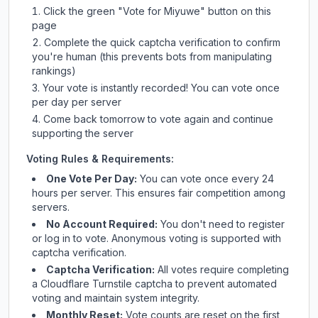
Click the green "Vote for
Miyuwe
" button on this
page
Complete the quick captcha verification to confirm
you're human (this prevents bots from manipulating
rankings)
Your vote is instantly recorded! You can vote once
per day per server
Come back tomorrow to vote again and continue
supporting the server
Voting Rules & Requirements:
One Vote Per Day:
You can vote once every 24
hours per server. This ensures fair competition among
servers.
No Account Required:
You don't need to register
or log in to vote. Anonymous voting is supported with
captcha verification.
Captcha Verification:
All votes require completing
a Cloudflare Turnstile captcha to prevent automated
voting and maintain system integrity.
Monthly Reset:
Vote counts are reset on the first