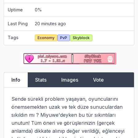
Uptime
0
%
Last Ping
20 minutes ago
Tags
Economy
PvP
Skyblock
Info
Stats
Images
Vote
Sende sürekli problem yaşayan, oyuncularını 
önemsemekten uzak ve tek düze sunuculardan 
sıkıldın mı ? Miyuwe'deyken bu tür sıkıntıları 
unutun! Tüm öneri ve görüşlerinizin (gerçek 
anlamda) dikkate alınıp değer verildiği, eğlenceyi 