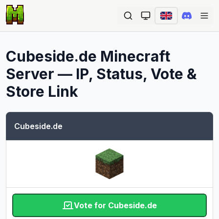
Ope
Cubeside.de
Minecraft
Server — IP, Status, Vote &
Store Link
Cubeside.de
Vote for Cubeside.de