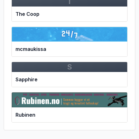
T
The Coop
mcmaukissa
S
Sapphire
Rubinen