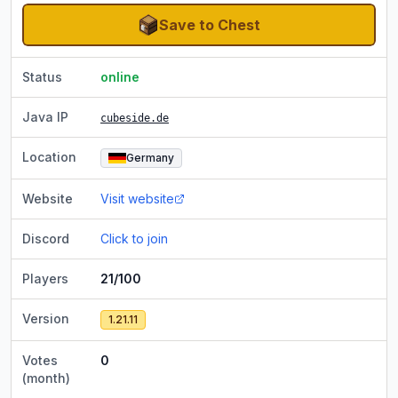
Save to Chest
Status
online
Java IP
cubeside.de
Location
Germany
Website
Visit website
Discord
Click to join
Players
21/100
Version
1.21.11
Votes
0
(month)