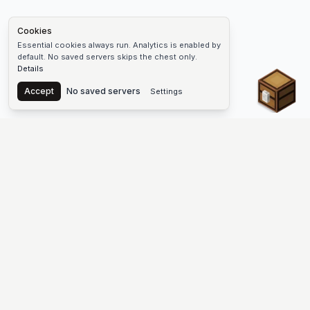
Cookies
Essential cookies always run. Analytics is enabled by
default. No saved servers skips the chest only.
Details
Chest
Accept
No saved servers
Settings
The #1 Minecraft Server List Platform
Find Minecraft servers for Java and Bedrock—SMP, Skyblock,
Prison, Factions, PvP, modded worlds, and more. Copy an IP,
vote, and join free.
PLATFORM
SUPPORT & LEGAL