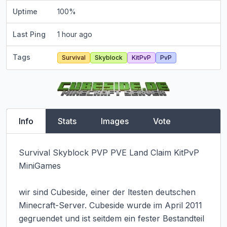
Uptime
100
%
Last Ping
1 hour ago
Tags
Survival
Skyblock
KitPvP
PvP
Info
Stats
Images
Vote
Survival Skyblock PVP PVE Land Claim KitPvP 
MiniGames

wir sind Cubeside, einer der ltesten deutschen 
Minecraft-Server. Cubeside wurde im April 2011 
gegruendet und ist seitdem ein fester Bestandteil 